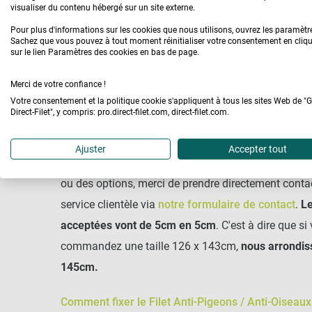
visualiser du contenu hébergé sur un site externe.
Pour plus d'informations sur les cookies que nous utilisons, ouvrez les paramètr
Sachez que vous pouvez à tout moment réinitialiser votre consentement en cliq
sur le lien Paramètres des cookies en bas de page.
Merci de votre confiance !
CONSEILS
Votre consentement et la politique cookie s'appliquent à tous les sites Web de "
Direct-Filet", y compris: pro.direct-filet.com, direct-filet.com.
Comment commander mon filet Anti-pigeon ?
Nos 
noué 120mm en sur mesure sont limités de 100c
Ajuster
Accepter tout
4000cm maximum. Si vous souhaitez de plus gran
ou des options, merci de prendre directement conta
service clientèle via
notre formulaire de contact
.
L
acceptées vont de 5cm en 5cm
. C'est à dire que si
commandez une taille 126 x 143cm,
nous arrondis
145cm.
Comment fixer le Filet Anti-Pigeons / Anti-Oiseaux