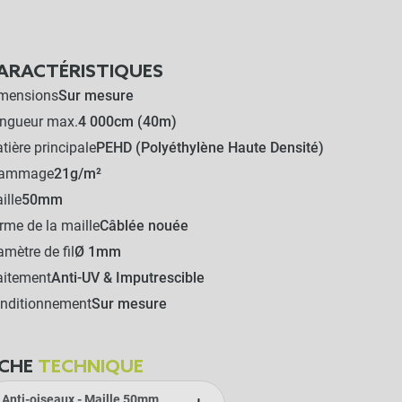
ARACTÉRISTIQUES
mensions
Sur mesure
ngueur max.
4 000cm (40m)
tière principale
PEHD (Polyéthylène Haute Densité)
rammage
21g/m²
ille
50mm
rme de la maille
Câblée nouée
amètre de fil
Ø 1mm
aitement
Anti-UV & Imputrescible
nditionnement
Sur mesure
ICHE
TECHNIQUE
Anti-oiseaux - Maille 50mm