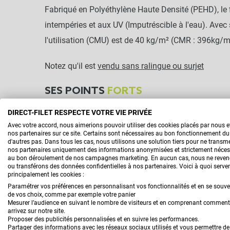
Fabriqué en Polyéthylène Haute Densité (PEHD), le fi
intempéries et aux UV (Imputréscible à l'eau). Ave
l'utilisation (CMU) est de 40 kg/m² (CMR : 396kg/m
Notez qu'il est
vendu sans ralingue ou surjet
SES POINTS
FORTS
DIRECT-FILET RESPECTE VOTRE VIE PRIVÉE
Imputrescible à l'eau
Avec votre accord, nous aimerions pouvoir utiliser des cookies placés par nous 
nos partenaires sur ce site. Certains sont nécessaires au bon fonctionnement du 
Longue durée de vie
d'autres pas. Dans tous les cas, nous utilisons une solution tiers pour ne transme
nos partenaires uniquement des informations anonymisées et strictement néces
Léger mais très résistant
au bon déroulement de nos campagnes marketing. En aucun cas, nous ne reve
ou transférons des données confidentielles à nos partenaires. Voici à quoi serve
Charge maximale à l'utilisation de 40kg/m²
principalement les cookies :
Paramétrer vos préférences en personnalisant vos fonctionnalités et en se souv
de vos choix, comme par exemple votre panier
Mesurer l’audience en suivant le nombre de visiteurs et en comprenant commen
arrivez sur notre site.
Proposer des publicités personnalisées et en suivre les performances.
Partager des informations avec les réseaux sociaux utilisés et vous permettre de