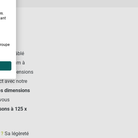
es.
uant
Groupe
filets câblé
m minimum à
des dimensions
ct avec notre
es dimensions
 vous
sons à 125 x
 ?
Sa légèreté