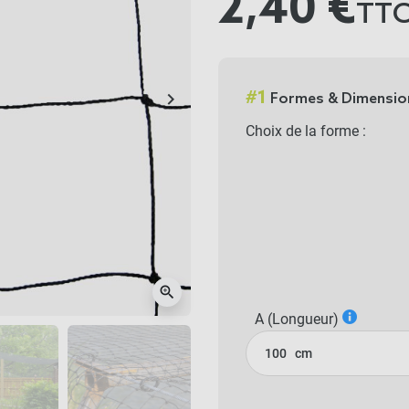
2,40 €
TT
#
1
keyboard_arrow_right
Formes & Dimensio
Suivant
Choix de la forme :
zoom_in
A (Longueur)
cm