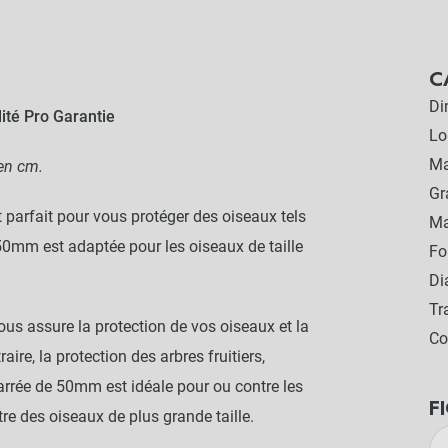
C
Di
lité Pro Garantie
Lo
Ma
 en cm.
G
t parfait pour vous protéger des oiseaux tels
Ma
50mm est adaptée pour les oiseaux de taille
Fo
Di
Tr
vous assure la protection de vos oiseaux et la
Co
ire, la protection des arbres fruitiers,
rrée de 50mm est idéale pour ou contre les
F
re des oiseaux de plus grande taille.