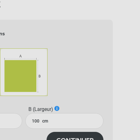
C
ns
B (Largeur)
cm