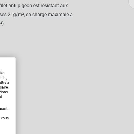
let anti-pigeon est résistant aux
c ses 21g/m², sa charge maximale à
²)
et/ou
site,
ttre à
saire
ndons
nt
enant
t vous