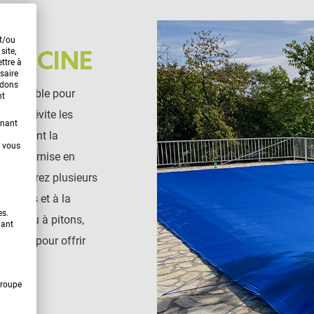
et/ou
site,
PISCINE
ttre à
saire
ndons
ispensable pour
nt
. Elle évite les
enant
 fortement la
t vous
e à la remise en
us trouverez plusieurs
nsions et à la
es.
andow ou à pitons,
uant
pensé pour offrir
Groupe
LEURE