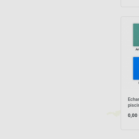
Echan
pisc
0,00