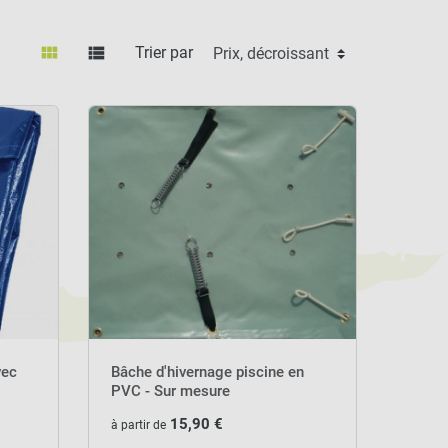
scine
pour prolonger la durée de vie de
view_module
view_list
Trier par
vec
Bâche d'hivernage piscine en
PVC - Sur mesure
15,90 €
à partir de