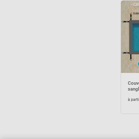
Couve
sangl
à parti