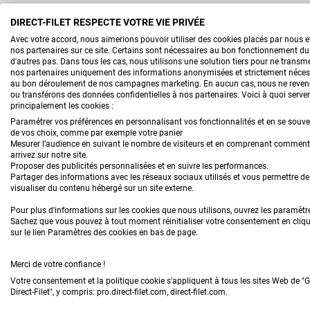
DIRECT-FILET RESPECTE VOTRE VIE PRIVÉE
BIEN CHOISIR SA
Avec votre accord, nous aimerions pouvoir utiliser des cookies placés par nous 
nos partenaires sur ce site. Certains sont nécessaires au bon fonctionnement du 
BÂCHE D'HIVERNAGE 
d'autres pas. Dans tous les cas, nous utilisons une solution tiers pour ne transme
nos partenaires uniquement des informations anonymisées et strictement néces
au bon déroulement de nos campagnes marketing. En aucun cas, nous ne reve
La bâche d’hivernage piscine est un accessoire ind
ou transférons des données confidentielles à nos partenaires. Voici à quoi serve
principalement les cookies :
sécuriser et protéger votre bassin durant l’intersaison
Paramétrer vos préférences en personnalisant vos fonctionnalités et en se souv
dépôts de feuilles, insectes ou poussières, et limite
de vos choix, comme par exemple votre panier
Mesurer l’audience en suivant le nombre de visiteurs et en comprenant commen
prolifération d’algues. Résultat : une eau plus propr
arrivez sur notre site.
Proposer des publicités personnalisées et en suivre les performances.
service, et un entretien réduit. Chez Direct Filet, vo
Partager des informations avec les réseaux sociaux utilisés et vous permettre de
visualiser du contenu hébergé sur un site externe.
types de couvertures d’hivernage adaptées aux dime
Pour plus d'informations sur les cookies que nous utilisons, ouvrez les paramètr
forme de votre piscine. Plates ou avec œillets, à s
Sachez que vous pouvez à tout moment réinitialiser votre consentement en cliq
sur le lien Paramètres des cookies en bas de page.
opaques ou semi-transparentes, chaque modèle est 
résistance, durabilité et simplicité d’utilisation.
Merci de votre confiance !
Lire la suite
Votre consentement et la politique cookie s'appliquent à tous les sites Web de "
QUELLE EST LA MEIL
Direct-Filet", y compris: pro.direct-filet.com, direct-filet.com.