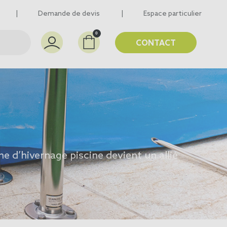
Demande de devis
Espace particulier
0
CONTACT
e d’hivernage piscine
devient un allié
le développement des algues durant
 adaptées à toutes les formes de
éduire les coûts d’entretien au