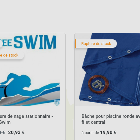
protection pi
z découvrir d’autres solutions de
ropre toute l’année.
Rupture de stock
e de stock
ure de nage stationnaire -
Bâche pour piscine ronde a
 Swim
filet central
0 €
20,93 €
19,90 €
à partir de