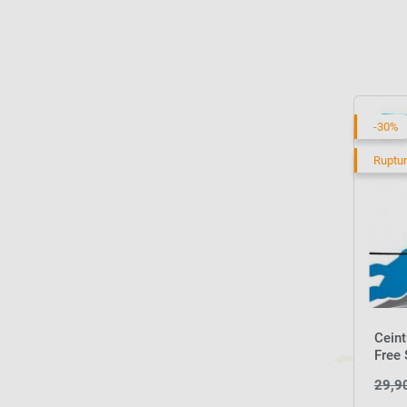
printemps. En complément, vous pouve
vos installations et garantir une eau p
-30%
Ruptur
Ceint
Free
29,9