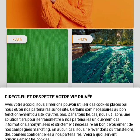
-30%
-40%
Voile Imperméable 3x3m vert
Filet de récolte 55g 3x80m
DIRECT-FILET RESPECTE VOTRE VIE PRIVÉE
Avec votre accord, nous aimerions pouvoir utiliser des cookies placés par
nous et/ou nos partenaires sur ce site. Certains sont nécessaires au bon
359,91 €
251,94 €
119,90 €
71,94 €
fonctionnement du site, d'autres pas. Dans tous les cas, nous utilisons une
solution tiers pour ne transmettre à nos partenaires uniquement des
informations anonymisées et strictement nécessaire au bon déroulement de
nos campagnes marketing. En aucun cas, nous ne revendons ou transférons
des données confidentielles à nos partenaires. Voici à quoi servent
principalement les cookies :
-70%
-45%