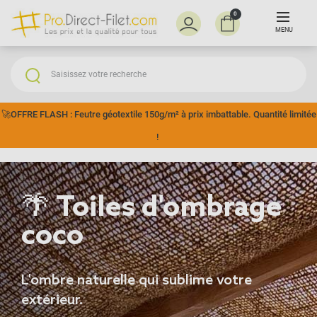
0
MENU
🚀OFFRE FLASH : Feutre géotextile 150g/m² à prix imbattable. Quantité limitée
!
🌴 Toiles d'ombrage
coco
L'ombre naturelle qui sublime votre
extérieur.