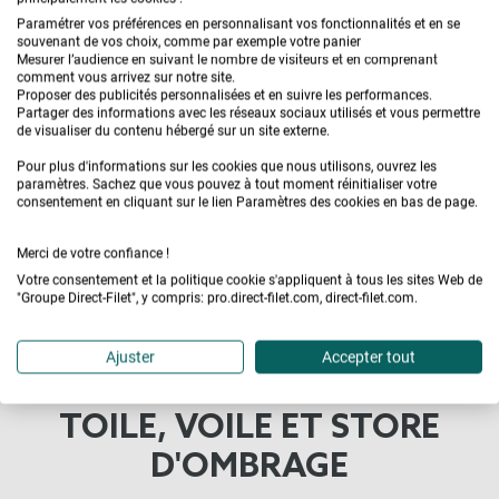
Paramétrer vos préférences en personnalisant vos fonctionnalités et en se
Rupture de stock
souvenant de vos choix, comme par exemple votre panier
Mesurer l’audience en suivant le nombre de visiteurs et en comprenant
comment vous arrivez sur notre site.
Proposer des publicités personnalisées et en suivre les performances.
Partager des informations avec les réseaux sociaux utilisés et vous permettre
de visualiser du contenu hébergé sur un site externe.
Pour plus d'informations sur les cookies que nous utilisons, ouvrez les
paramètres. Sachez que vous pouvez à tout moment réinitialiser votre
Toile perméable Cerise 1.55 x
Sacs filet coupé tricoté (x 100
consentement en cliquant sur le lien Paramètres des cookies en bas de page.
1.80m
pièces) - Sacs Raschel 20Kg
Merci de votre confiance !
64,70 €
19,41 €
31,90 €
17,54 €
Votre consentement et la politique cookie s'appliquent à tous les sites Web de
"Groupe Direct-Filet", y compris: pro.direct-filet.com, direct-filet.com.
Ajuster
Accepter tout
TOILE, VOILE ET STORE
D'OMBRAGE