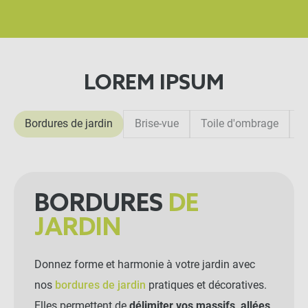
LOREM IPSUM
Bordures de jardin
Brise-vue
Toile d'ombrage
F
BORDURES
DE
JARDIN
Donnez forme et harmonie à votre jardin avec
nos
bordures de jardin
pratiques et décoratives.
Elles permettent de
délimiter vos massifs, allées,