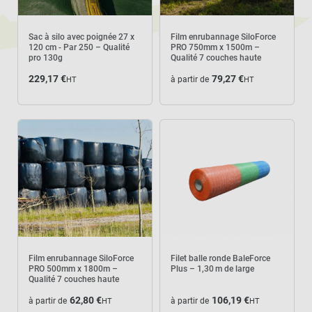
d'ensilage, de paille qu’au foin sec et des co-
produits industriels, et sa taille et sa
Sac à silo avec poignée 27 x
Film enrubannage SiloForce
résistance doivent être choisies en fonction
120 cm - Par 250 – Qualité
PRO 750mm x 1500m –
pro 130g
Qualité 7 couches haute
du diamètre des balles et du type de presse
résistance
229,17 €
79,27 €
à partir de
HT
HT
utilisé.
L’
enrubannage
, quant à lui, consiste à
envelopper les balles rondes après la
fabrication des balles avec les filets avec un
film plastique étirable afin de garantir une
conservation optimale dans un
environnement sans air. Cette technique est
particulièrement utilisée pour les fourrages
Film enrubannage SiloForce
Filet balle ronde BaleForce
PRO 500mm x 1800m –
Plus – 1,30 m de large
humides et l’ensilage. Le film enrubannage
Qualité 7 couches haute
résistance
protège efficacement contre l’humidité et
62,80 €
106,19 €
à partir de
à partir de
HT
HT