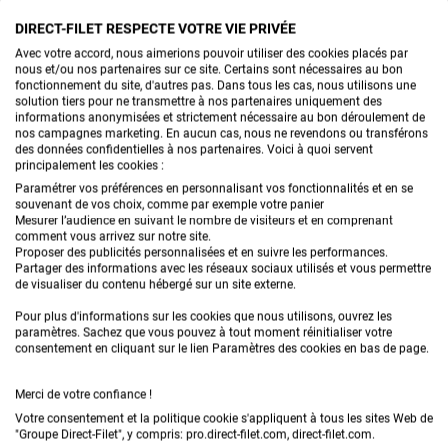
Utilisés en complément des filets pour balle
DIRECT-FILET RESPECTE VOTRE VIE PRIVÉE
ronde et des films d’enrubannage, ces
C’EST QUOI UN
Avec votre accord, nous aimerions pouvoir utiliser des cookies placés par
accessoires garantissent un maintien optimal
nous et/ou nos partenaires sur ce site. Certains sont nécessaires au bon
ROUND BALLER ?
fonctionnement du site, d'autres pas. Dans tous les cas, nous utilisons une
des bâches et du fourrage, facilitent le
solution tiers pour ne transmettre à nos partenaires uniquement des
informations anonymisées et strictement nécessaire au bon déroulement de
stockage extérieur et prolongent la
Un
round baller
est une presse agricole utilisée pour
nos campagnes marketing. En aucun cas, nous ne revendons ou transférons
des données confidentielles à nos partenaires. Voici à quoi servent
conservation des récoltes.
former des
balles rondes de foin, de paille ou
principalement les cookies :
d’ensilage.
Contrairement aux presses
Paramétrer vos préférences en personnalisant vos fonctionnalités et en se
Le choix entre filet et film dépend du type de
souvenant de vos choix, comme par exemple votre panier
traditionnelles, il combine le pressage et le liage
Mesurer l’audience en suivant le nombre de visiteurs et en comprenant
récolte et du mode de stockage. Le filet round
comment vous arrivez sur notre site.
automatique pour créer des balles cylindriques
Proposer des publicités personnalisées et en suivre les performances.
baller est idéal pour les balles de foin ou de
Partager des informations avec les réseaux sociaux utilisés et vous permettre
denses et homogènes, faciles à manipuler et à
de visualiser du contenu hébergé sur un site externe.
paille destinées à être stockées à l’extérieur ou
stocker. Selon les modèles, le round baller peut être
Pour plus d'informations sur les cookies que nous utilisons, ouvrez les
sous abri, tandis que le film enrubannage est
paramètres. Sachez que vous pouvez à tout moment réinitialiser votre
utilisé avec des
filets pour balle ronde
, des ficelles
consentement en cliquant sur le lien Paramètres des cookies en bas de page.
recommandé pour les fourrages humides
ou des systèmes spécifiques de liage comme le
filet
nécessitant une conservation prolongée. Dans
Lire la suite
Merci de votre confiance !
de liage pour presse à balle ronde
. Les exploitants
de nombreuses exploitations, ces deux
Votre consentement et la politique cookie s'appliquent à tous les sites Web de
agricoles choisissent souvent le round baller pour
"Groupe Direct-Filet", y compris: pro.direct-filet.com, direct-filet.com.
solutions se combinent parfaitement : le filet