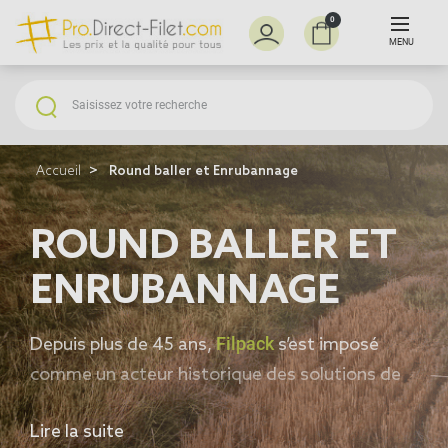
0
MENU
Accueil
Round baller et Enrubannage
ROUND BALLER ET
ENRUBANNAGE
Filpack
Depuis plus de 45 ans,
s’est imposé
comme un acteur historique des solutions de
pressage et de conservation agricoles,
Lire la suite
reconnu pour son expertise dans les filets et