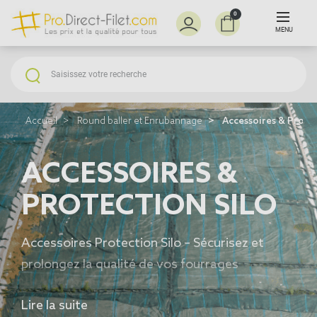
0
MENU
Accueil
Round baller et Enrubannage
Accessoires & Protec
ACCESSOIRES &
PROTECTION SILO
Accessoires Protection Silo – Sécurisez et
prolongez la qualité de vos fourrages
Retrouvez notre sélection d’
accessoires de
Lire la suite