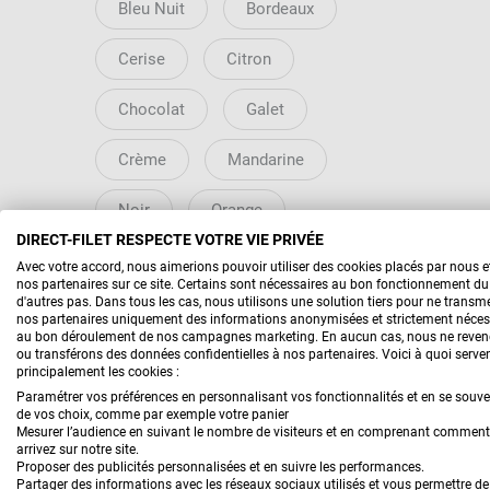
Bleu Nuit
Bordeaux
Cerise
Citron
Chocolat
Galet
Crème
Mandarine
Noir
Orange
DIRECT-FILET RESPECTE VOTRE VIE PRIVÉE
Rouge
Sable
Avec votre accord, nous aimerions pouvoir utiliser des cookies placés par nous 
nos partenaires sur ce site. Certains sont nécessaires au bon fonctionnement du 
d'autres pas. Dans tous les cas, nous utilisons une solution tiers pour ne transme
Terracotta
Vert Citron
nos partenaires uniquement des informations anonymisées et strictement néces
au bon déroulement de nos campagnes marketing. En aucun cas, nous ne reve
ou transférons des données confidentielles à nos partenaires. Voici à quoi serve
Vert Sapin
principalement les cookies :
Paramétrer vos préférences en personnalisant vos fonctionnalités et en se souv
de vos choix, comme par exemple votre panier
Mesurer l’audience en suivant le nombre de visiteurs et en comprenant commen
SYSTÈME DE POSE
arrivez sur notre site.
Proposer des publicités personnalisées et en suivre les performances.
Partager des informations avec les réseaux sociaux utilisés et vous permettre de