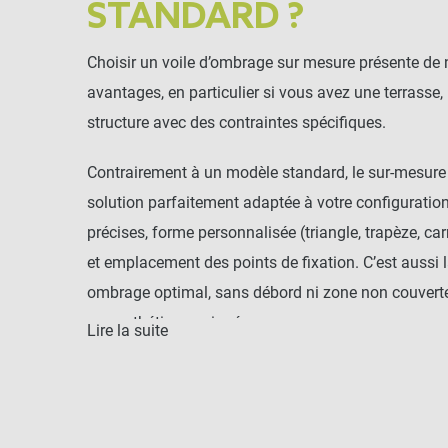
STANDARD ?
Choisir un voile d’ombrage sur mesure présente d
avantages, en particulier si vous avez une terrasse,
structure avec des contraintes spécifiques.
Contrairement à un modèle standard, le sur-mesure
solution parfaitement adaptée à votre configuratio
précises, forme personnalisée (triangle, trapèze, car
et emplacement des points de fixation. C’est aussi l
ombrage optimal, sans débord ni zone non couverte
une esthétique soignée.
Lire la suite
Cela s’avère particulièrement utile si vous avez 
atypique ou si vous souhaitez intégrer le voile à une
(murs, poteaux, façade, pergola…).