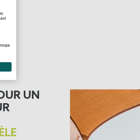
es.
uant
Groupe
OUR UN
UR
ÈLE