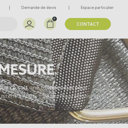
Demande de devis
Espace particulier
0
CONTACT
 MESURE
Que ce soit une toile tendue pour
ustent à toutes les configurations, en
voile d'ombrage terrasse
 sélection de