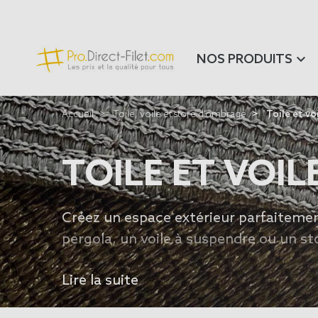
NOS PRODUITS
Accueil
Toile, voile et store d'ombrage
Toile et vo
TOILE ET VOI
Créez un espace extérieur parfaiteme
pergola, un voile à suspendre ou un st
terme de dimension, de forme et de col
Lire la suite