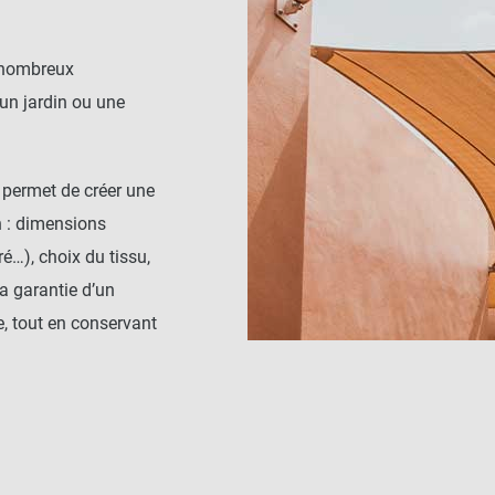
e nombreux
 un jardin ou une
 permet de créer une
n : dimensions
ré…), choix du tissu,
a garantie d’un
, tout en conservant
un aménagement
 structure existante