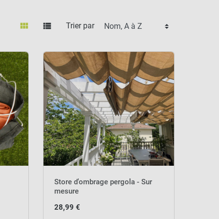
view_module
view_list
Trier par
Store d'ombrage pergola - Sur
mesure
28,99 €