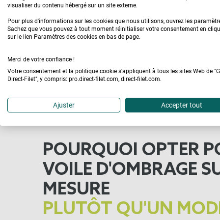
visualiser du contenu hébergé sur un site externe.
Tous
Pour plus d'informations sur les cookies que nous utilisons, ouvrez les paramètr
Sachez que vous pouvez à tout moment réinitialiser votre consentement en cliq
sur le lien Paramètres des cookies en bas de page.
Ombrage tendu, à poser sur une
structure type pergola
Merci de votre confiance !
Ombrage suspendu, à fixer sur
Votre consentement et la politique cookie s'appliquent à tous les sites Web de "
Direct-Filet", y compris: pro.direct-filet.com, direct-filet.com.
des poteaux ou points d'accroche
Ajuster
Accepter tout
POURQUOI OPTER P
VOILE D'OMBRAGE S
MESURE
PLUTÔT QU'UN MOD