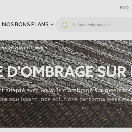
FAQ
NOS BONS PLANS
ile d'ombrage sur mesure
LE D'OMBRAGE SUR
nt adapté avec un
voile d'ombrage sur mesure
. 
ore coulissant, nos solutions personnalisées s'aj
oris. Et pour plus d'inspirations explorez notre