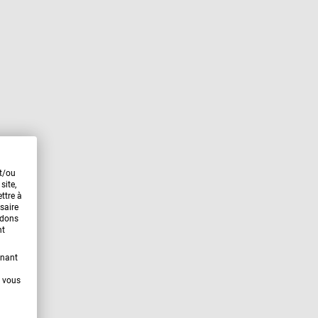
et/ou
site,
ttre à
saire
ndons
nt
enant
t vous