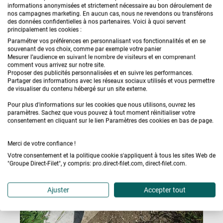
l'environnement, notre paillage naturel s'adresse aux
informations anonymisées et strictement nécessaire au bon déroulement de
nos campagnes marketing. En aucun cas, nous ne revendons ou transférons
amateurs de jardinage comme aux professionnels
des données confidentielles à nos partenaires. Voici à quoi servent
principalement les cookies :
souhaitant conjuguer santé de leurs sols et
Paramétrer vos préférences en personnalisant vos fonctionnalités et en se
préservation de la nature.
souvenant de vos choix, comme par exemple votre panier
Mesurer l’audience en suivant le nombre de visiteurs et en comprenant
comment vous arrivez sur notre site.
Proposer des publicités personnalisées et en suivre les performances.
Pourquoi choisir le Paillage Bio ?
Partager des informations avec les réseaux sociaux utilisés et vous permettre
de visualiser du contenu hébergé sur un site externe.
Lire la suite
Les toiles de paillage bio sont conçues pour
Pour plus d'informations sur les cookies que nous utilisons, ouvrez les
répondre aux besoins croissants des jardiniers
paramètres. Sachez que vous pouvez à tout moment réinitialiser votre
consentement en cliquant sur le lien Paramètres des cookies en bas de page.
conscients de l'importance de cultiver de manière
responsable. Nos produits respectent les normes les
Merci de votre confiance !
plus strictes en matière de durabilité, favorisant la
Votre consentement et la politique cookie s'appliquent à tous les sites Web de
"Groupe Direct-Filet", y compris: pro.direct-filet.com, direct-filet.com.
croissance saine des plantes sans compromettre la
biodiversité. Le paillage organique est une
Ajuster
Accepter tout
alternative durable aux
toiles de paillage
synthétiques
. Nos toiles de paillage sont fabriquées