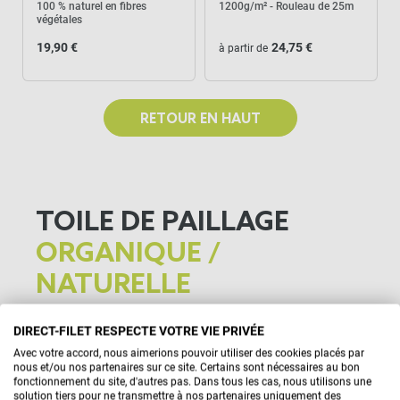
100 % naturel en fibres
1200g/m² - Rouleau de 25m
végétales
19,90 €
24,75 €
à partir de
RETOUR EN HAUT
TOILE DE PAILLAGE
ORGANIQUE /
NATURELLE
Découvrez une approche écologique du jardinage
DIRECT-FILET RESPECTE VOTRE VIE PRIVÉE
avec notre gamme exclusive de paillage bio et
Avec votre accord, nous aimerions pouvoir utiliser des cookies placés par
nous et/ou nos partenaires sur ce site. Certains sont nécessaires au bon
naturel. Offrant une solution respectueuse de
fonctionnement du site, d'autres pas. Dans tous les cas, nous utilisons une
solution tiers pour ne transmettre à nos partenaires uniquement des