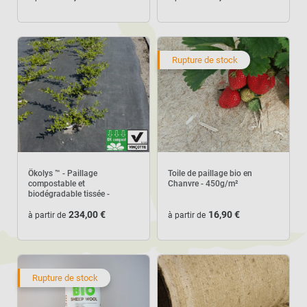
Rupture de stock
Ökolys ™ - Paillage
Toile de paillage bio en
compostable et
Chanvre - 450g/m²
biodégradable tissée -
Rouleau de 100m
234,00 €
16,90 €
à partir de
à partir de
Rupture de stock