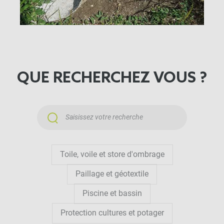
à partir de matériaux naturels et biologiques,
favorisant ainsi un équilibre écologique dans votre
jardin. Pour tout ce qui est maintient de talus ou de
berges, optez pour un paillage synthétique ou un
paillage technique / génie végétal
.
QUE RECHERCHEZ VOUS ?
Les Avantages du paillage naturel
Le paillage bio offre une protection contre les
mauvaises herbes tout en conservant l'humidité du
sol. Nos toiles de paillage naturelles créent une
barrière efficace contre les intrus indésirables,
Toile, voile et store d'ombrage
permettant à vos plantes de prospérer sans
Paillage et géotextile
l'utilisation de produits chimiques nocifs. Conçu
Piscine et bassin
pour s'intégrer harmonieusement à votre
Protection cultures et potager
écosystème, notre paillage naturel favorise un