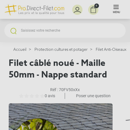
0
MENU
Accueil
Protection cultures et potager
Filet Anti-Oiseaux
Filet câblé noué - Maille
50mm - Nappe standard
Réf :
70FV50xXx
0 avis
Poser une question