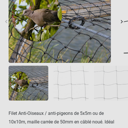
keyboard_arrow_left
keyboard_arrow_right
Précédent
Sui
Filet Anti-Oiseaux / anti-pigeons de 5x5m ou de
10x10m, maille carrée de 50mm en câblé noué. Idéal