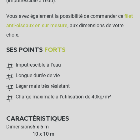
Nappe standard
(Imputrescible à l'eau).
Sélectionnez votre dimension : 5 x 5 m
20,00 €
Noir
Vous avez également la possibilité de commander ce
filet
anti-oiseaux en sur mesure
, aux dimensions de votre
LES PRODUITS ALTERNATIFS
choix.
Mousqueton double (x 100
SES POINTS
FORTS
pièces)
Imputrescible à l'eau
-
+
Longue durée de vie
24,90 €
Léger mais très résistant
Clip de fixation rapide sur
Charge maximale à l'utilisation de 40kg/m²
poutrelle 3/10mm
0,82 €
CARACTÉRISTIQUES
-
+
0,74 €
Dimensions
5 x 5 m
10 x 10 m