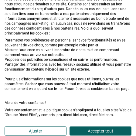
nous et/ou nos partenaires sur ce site. Certains sont nécessaires au bon
fonctionnement du site, d'autres pas. Dans tous les cas, nous utilisons une
solution tiers pour ne transmettre à nos partenaires uniquement des
Quantité
Remise
Vous économisez
informations anonymisées et strictement nécessaire au bon déroulement de
nos campagnes marketing. En aucun cas, nous ne revendons ou transférons
des données confidentielles à nos partenaires. Voici à quoi servent
5
5%
5,00 €
principalement les cookies :
Paramétrer vos préférences en personnalisant vos fonctionnalités et en se
10
10%
20,00 €
souvenant de vos choix, comme par exemple votre panier
Mesurer l’audience en suivant le nombre de visiteurs et en comprenant
comment vous arrivez sur notre site.
15
15%
45,00 €
Proposer des publicités personnalisées et en suivre les performances.
Partager des informations avec les réseaux sociaux utilisés et vous permettre
de visualiser du contenu hébergé sur un site externe.
20
20%
80,00 €
Pour plus d'informations sur les cookies que nous utilisons, ouvrez les
paramètres. Sachez que vous pouvez à tout moment réinitialiser votre
consentement en cliquant sur le lien Paramètres des cookies en bas de page.
Merci de votre confiance !
Votre consentement et la politique cookie s'appliquent à tous les sites Web de
"Groupe Direct-Filet", y compris: pro.direct-filet.com, direct-filet.com.
VOUS AIMEREZ AUSSI
Ajuster
Accepter tout