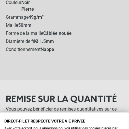
Couleur
Noir
Système fermeture éclair
pour filet
Pierre
Grammage
49g/m²
-
+
Maille
50mm
12,60 €
Forme de la maille
Câblée nouée
Diamètre de fil
Ø 1.5mm
Conditionnement
Nappe
20,00 €
Kit complet :
Filet câblé noué
Produits associés
+
20,00 €
0,00 €
AJOUTER L'ENSEMBLE AU
PANIER
REMISE SUR LA QUANTITÉ
Vous pouvez bénéficier de remises quantitatives sur ce
produit : Plus vous commandez, moins vous payez !
DIRECT-FILET RESPECTE VOTRE VIE PRIVÉE
Avec votre accord, nous aimerions pouvoir utiliser des cookies placés par