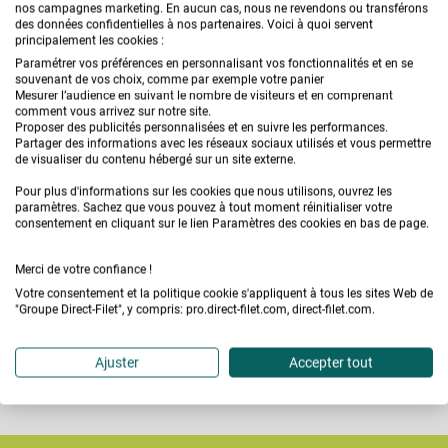
nos campagnes marketing. En aucun cas, nous ne revendons ou transférons
des données confidentielles à nos partenaires. Voici à quoi servent
principalement les cookies :
Paramétrer vos préférences en personnalisant vos fonctionnalités et en se
souvenant de vos choix, comme par exemple votre panier
Mesurer l’audience en suivant le nombre de visiteurs et en comprenant
comment vous arrivez sur notre site.
Proposer des publicités personnalisées et en suivre les performances.
Partager des informations avec les réseaux sociaux utilisés et vous permettre
de visualiser du contenu hébergé sur un site externe.
STOCK GARANTI
CLICK & COLLECT
SERVIC
Pour plus d'informations sur les cookies que nous utilisons, ouvrez les
sur tous nos produits
en 30 minutes
04 42 
paramètres. Sachez que vous pouvez à tout moment réinitialiser votre
consentement en cliquant sur le lien Paramètres des cookies en bas de page.
Merci de votre confiance !
Votre consentement et la politique cookie s'appliquent à tous les sites Web de
"Groupe Direct-Filet", y compris: pro.direct-filet.com, direct-filet.com.
PAIEMENT EN 4 FOIS
LIVRAISON EXPRESS
SATISFAIT
sans frais
en 24/48 heures
sous 
Ajuster
Accepter tout