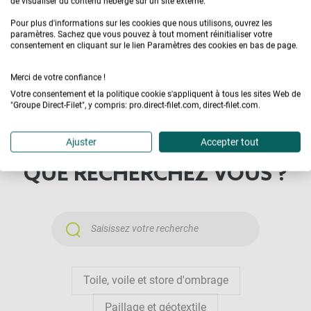
cultures, découvrez notre gamme de
filets brise-
de visualiser du contenu hébergé sur un site externe.
vent
sur Direct Filet. Nous proposons également des
Pour plus d'informations sur les cookies que nous utilisons, ouvrez les
paramètres. Sachez que vous pouvez à tout moment réinitialiser votre
solutions pour protéger vos arbres des ravageurs,
consentement en cliquant sur le lien Paramètres des cookies en bas de page.
comme les protège-troncs et les filets anti-oiseaux.
Merci de votre confiance !
Votre consentement et la politique cookie s'appliquent à tous les sites Web de
Toute la sélection
"Groupe Direct-Filet", y compris: pro.direct-filet.com, direct-filet.com.
Ajuster
Accepter tout
QUE RECHERCHEZ VOUS ?
Toile, voile et store d'ombrage
Paillage et géotextile