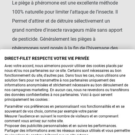
Le piège à phéromone est une excellente méthode
100% naturelle pour limiter l’attaque de l’insecte. Il
Permet d'attirer et de détruire sélectivement un
grand nombre d'insecte ravageurs mâle sans apport
de pesticide. Généralement les pièges à
phéromones sont posés à la fin de l’hivernage des
plants soit vers avril mai et avant la floraison. Il
DIRECT-FILET RESPECTE VOTRE VIE PRIVÉE
cible uniquement l'insecte qui vous pose problème.
Avec votre accord, nous aimerions pouvoir utiliser des cookies placés par
nous et/ou nos partenaires sur ce site. Certains sont nécessaires au bon
Le piège à phéromone est essentiel pour mesurer la
fonctionnement du site, d'autres pas. Dans tous les cas, nous utilisons une
solution tiers pour ne transmettre à nos partenaires uniquement des
Lire la suite
pression du prédateur sur vos arbres. Cette solution
informations anonymisées et strictement nécessaire au bon déroulement de
nos campagnes marketing. En aucun cas, nous ne revendons ou transférons
vous permettra de déterminer à quel moment poser
des données confidentielles à nos partenaires. Voici à quoi servent
principalement les cookies :
le
filet anti-insectes
sur les arbres.
Paramétrer vos préférences en personnalisant vos fonctionnalités et en se
souvenant de vos choix, comme par exemple votre panier
Mesurer l’audience en suivant le nombre de visiteurs et en comprenant
Pour une protection complémentaire contre les
comment vous arrivez sur notre site.
Proposer des publicités personnalisées et en suivre les performances.
vents violents susceptibles d’endommager vos
Partager des informations avec les réseaux sociaux utilisés et vous permettre