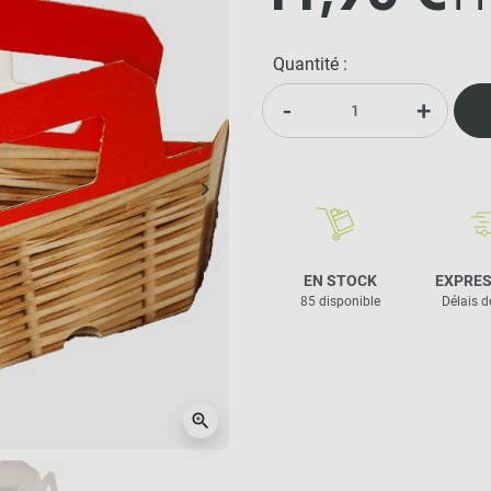
TT
Quantité :
-
+
keyboard_arrow_right
Suivant
EN STOCK
EXPRES
85 disponible
Délais d
zoom_in