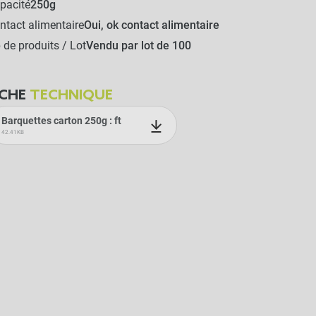
pacité
250g
ntact alimentaire
Oui, ok contact alimentaire
 de produits / Lot
Vendu par lot de 100
ICHE
TECHNIQUE
Barquettes carton 250g : ft
42.41KB