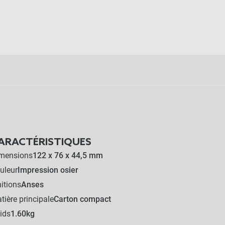
ARACTÉRISTIQUES
mensions
122 x 76 x 44,5 mm
uleur
Impression osier
nitions
Anses
tière principale
Carton compact
ids
1.60kg