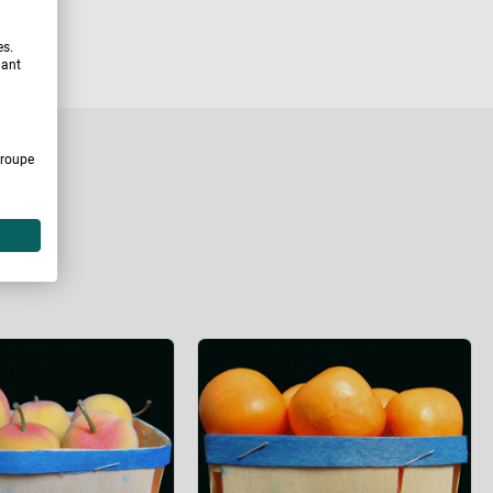
es.
uant
Groupe