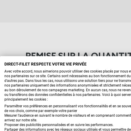
REMISE SUR LA QUANTI
DIRECT-FILET RESPECTE VOTRE VIE PRIVÉE
Vous pouvez bénéficier de remises quantitatives sur
Avec votre accord, nous aimerions pouvoir utiliser des cookies placés par nous 
Plus vous commandez, moins vous payez !
nos partenaires sur ce site. Certains sont nécessaires au bon fonctionnement du 
d'autres pas. Dans tous les cas, nous utilisons une solution tiers pour ne transme
nos partenaires uniquement des informations anonymisées et strictement néces
au bon déroulement de nos campagnes marketing. En aucun cas, nous ne reve
ou transférons des données confidentielles à nos partenaires. Voici à quoi serve
principalement les cookies :
Paramétrer vos préférences en personnalisant vos fonctionnalités et en se souv
de vos choix, comme par exemple votre panier
Mesurer l’audience en suivant le nombre de visiteurs et en comprenant commen
arrivez sur notre site.
Proposer des publicités personnalisées et en suivre les performances.
Partager des informations avec les réseaux sociaux utilisés et vous permettre de