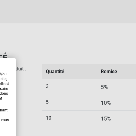
TÉ
 ce produit :
Quantité
Remise
et/ou
site,
ttre à
3
5%
saire
ndons
nt
5
10%
enant
10
15%
t vous