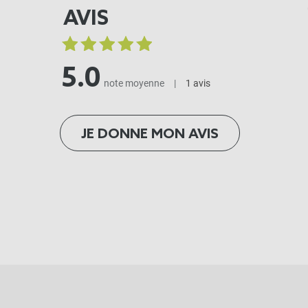
AVIS
5.0
note moyenne
|
1 avis
JE DONNE MON AVIS