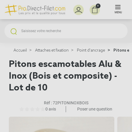
0
MENU
Accueil
Attaches et fixation
Point d'ancrage
Pitons es
Pitons escamotables Alu &
Inox (Bois et composite) -
Lot de 10
Réf :
72PITONINOXBOIS
0 avis
Poser une question