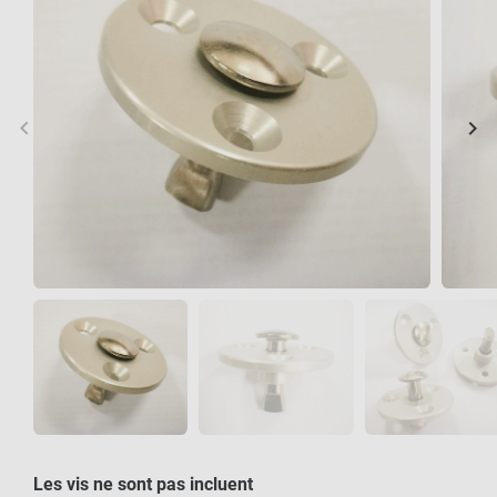
keyboard_arrow_left
keyboard_arrow_right
Précédent
Sui
Les vis ne sont pas incluent