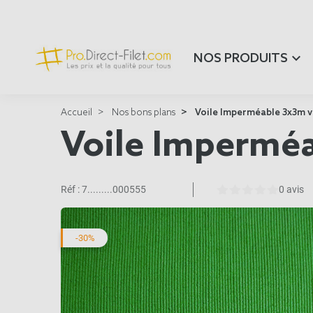
NOS PRODUITS
Accueil
Nos bons plans
Voile Imperméable 3x3m v
Voile Imperméa
Réf :
7.........000555
0 avis
-30%