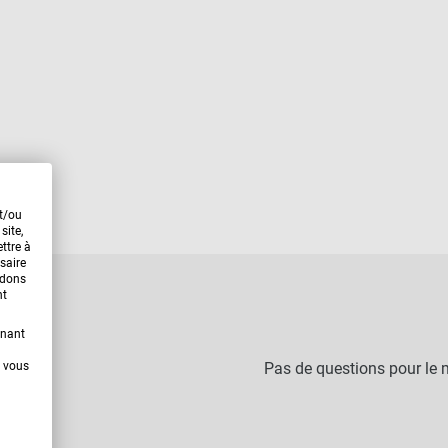
et/ou
site,
ttre à
saire
ndons
nt
enant
t vous
Pas de questions pour le