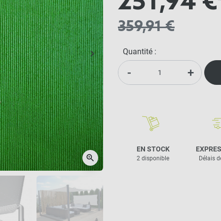
251,94 €
359,91 €
Quantité :
keyboard_arrow_right
Suivant
-
+
EN STOCK
EXPRES
zoom_in
2 disponible
Délais d