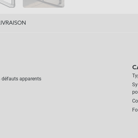
LIVRAISON
C
Ty
 défauts apparents
Sy
po
Co
Fo