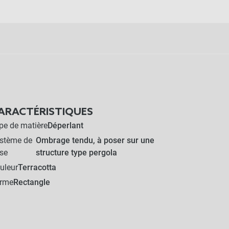
ARACTÉRISTIQUES
pe de matière
Déperlant
stème de
Ombrage tendu, à poser sur une
se
structure type pergola
uleur
Terracotta
rme
Rectangle