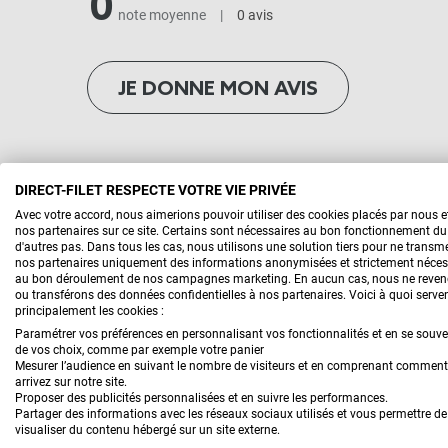
0
note moyenne
|
0 avis
JE DONNE MON AVIS
DIRECT-FILET RESPECTE VOTRE VIE PRIVÉE
Avec votre accord, nous aimerions pouvoir utiliser des cookies placés par nous 
nos partenaires sur ce site. Certains sont nécessaires au bon fonctionnement du 
d'autres pas. Dans tous les cas, nous utilisons une solution tiers pour ne transme
nos partenaires uniquement des informations anonymisées et strictement néces
au bon déroulement de nos campagnes marketing. En aucun cas, nous ne reve
ou transférons des données confidentielles à nos partenaires. Voici à quoi serve
principalement les cookies :
Paramétrer vos préférences en personnalisant vos fonctionnalités et en se souv
de vos choix, comme par exemple votre panier
QUESTIONS
Mesurer l’audience en suivant le nombre de visiteurs et en comprenant commen
arrivez sur notre site.
Proposer des publicités personnalisées et en suivre les performances.
Actuellement
0 questions
ont été posé
Partager des informations avec les réseaux sociaux utilisés et vous permettre de
visualiser du contenu hébergé sur un site externe.
concernant ce produit.