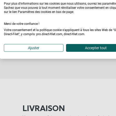
Pour plus d'informations sur les cookies que nous utilisons, ouvrez les paramètr
Sachez que vous pouvez à tout moment réinitialiser votre consentement en cliq
Posez vos questions, les équipes Direct-Filet
sur le lien Paramètres des cookies en bas de page.
prendrons le temps d'y répondre.
Merci de votre confiance !
Votre consentement et la politique cookie s'appliquent à tous les sites Web de "
POSER UNE QUESTION
Direct-Filet", y compris: pro.direct-filet.com, direct-filet.com.
Ajuster
Accepter tout
LIVRAISON