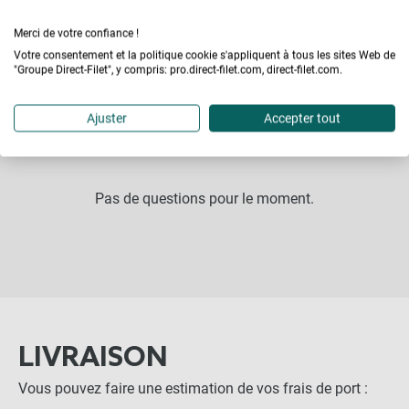
Posez vos questions, les équipes Direct-Filet prendrons le
Merci de votre confiance !
Votre consentement et la politique cookie s'appliquent à tous les sites Web de
temps d'y répondre.
"Groupe Direct-Filet", y compris: pro.direct-filet.com, direct-filet.com.
POSER UNE QUESTION
Ajuster
Accepter tout
Pas de questions pour le moment.
LIVRAISON
Vous pouvez faire une estimation de vos frais de port :