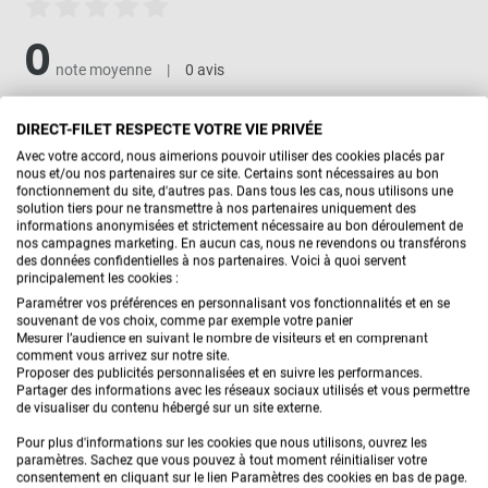
0
note moyenne
|
0 avis
DIRECT-FILET RESPECTE VOTRE VIE PRIVÉE
JE DONNE MON AVIS
Avec votre accord, nous aimerions pouvoir utiliser des cookies placés par
nous et/ou nos partenaires sur ce site. Certains sont nécessaires au bon
fonctionnement du site, d'autres pas. Dans tous les cas, nous utilisons une
solution tiers pour ne transmettre à nos partenaires uniquement des
informations anonymisées et strictement nécessaire au bon déroulement de
Aucun avis pour le moment.
nos campagnes marketing. En aucun cas, nous ne revendons ou transférons
des données confidentielles à nos partenaires. Voici à quoi servent
principalement les cookies :
Paramétrer vos préférences en personnalisant vos fonctionnalités et en se
souvenant de vos choix, comme par exemple votre panier
Mesurer l’audience en suivant le nombre de visiteurs et en comprenant
comment vous arrivez sur notre site.
Proposer des publicités personnalisées et en suivre les performances.
Partager des informations avec les réseaux sociaux utilisés et vous permettre
QUESTIONS
de visualiser du contenu hébergé sur un site externe.
Actuellement
0 questions
ont été posé concernant ce
Pour plus d'informations sur les cookies que nous utilisons, ouvrez les
paramètres. Sachez que vous pouvez à tout moment réinitialiser votre
produit.
consentement en cliquant sur le lien Paramètres des cookies en bas de page.