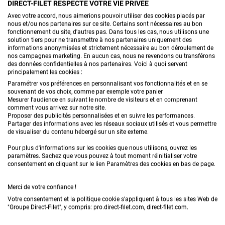
DIRECT-FILET RESPECTE VOTRE VIE PRIVÉE
terrasse.
nécessaire à la tension du voile, il faut donc
Avec votre accord, nous aimerions pouvoir utiliser des cookies placés par
nous et/ou nos partenaires sur ce site. Certains sont nécessaires au bon
respecter les diagonales du voile d'ombrage pour
Si vous recherchez un rendu plus naturel, vous
fonctionnement du site, d'autres pas. Dans tous les cas, nous utilisons une
solution tiers pour ne transmettre à nos partenaires uniquement des
fixer les points d'ancrage.
pouvez opter pour un voile d’ombrage coco, qui est
informations anonymisées et strictement nécessaire au bon déroulement de
nos campagnes marketing. En aucun cas, nous ne revendons ou transférons
Prévoyez un système de retrait en cas de fort vent
fabriqué à partir de fibres naturelles pour un résultat
des données confidentielles à nos partenaires. Voici à quoi servent
principalement les cookies :
:
nos systèmes de tensions permettent de retirer le
plus écologique et esthétique. Découvrez notre
Paramétrer vos préférences en personnalisant vos fonctionnalités et en se
voile d'ombrage facilement en cas d'intempérie.
souvenant de vos choix, comme par exemple votre panier
gamme de
voiles d’ombrage en coco
pour ajouter
Mesurer l’audience en suivant le nombre de visiteurs et en comprenant
Pour une ambiance déco lumineuse, optez pour un
une touche unique à votre extérieur.
comment vous arrivez sur notre site.
Proposer des publicités personnalisées et en suivre les performances.
voile d’ombrage LED
, qui ajoutera une touche
Partager des informations avec les réseaux sociaux utilisés et vous permettre
COMMENT INSTALLER
de visualiser du contenu hébergé sur un site externe.
élégante et pratique à votre extérieur.
UN VOILE D'OMBRAGE
Pour plus d'informations sur les cookies que nous utilisons, ouvrez les
paramètres. Sachez que vous pouvez à tout moment réinitialiser votre
Toute la sélection
POUR ASSURER UNE
consentement en cliquant sur le lien Paramètres des cookies en bas de page.
TENSION OPTIMALE
Merci de votre confiance !
ET UNE BONNE
Votre consentement et la politique cookie s'appliquent à tous les sites Web de
"Groupe Direct-Filet", y compris: pro.direct-filet.com, direct-filet.com.
RÉSISTANCE AU VENT ?