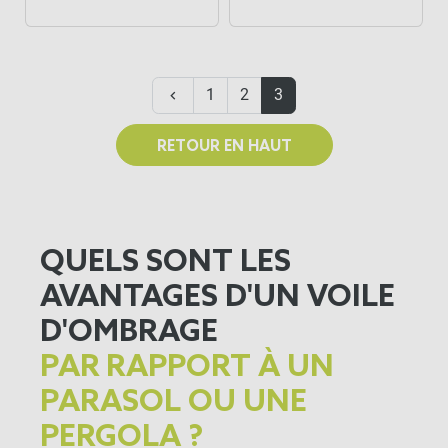
Précédent
1
2
3
keyboard_arrow_left
RETOUR EN HAUT
QUELS SONT LES
AVANTAGES D'UN VOILE
D'OMBRAGE
PAR RAPPORT À UN
PARASOL OU UNE
PERGOLA ?