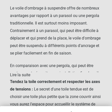
Le voile d'ombrage à suspendre offre de nombreux
avantages par rapport à un parasol ou une pergola
traditionnelle. Il est surtout moins imposant.
Contrairement à un parasol, qui peut être difficile à
déplacer et qui prend de la place, le voile d'ombrage
peut être suspendu à différents points d'ancrage et
se plier facilement en fin de saison.
En comparaison avec une pergola, qui peut être
couteuses et nécessiter une installation fixe, le voile
Lire la suite
d'ombrage permet une installation rapide et flexible.
Tendez la toile correctement et respecter les axes
de tensions :
Le secret d'une toile tendue est de
Vous pouvez choisir un voile d'ombrage sur mesure
choisir une toile plus petite que la zone couvrir ainsi
pour s'adapter parfaitement à votre extérieur et
vous aurez l'espace pour accueillir le système de
obtenir l'ombrage souhaité sans encombrer votre
tension. Les axes de tensions sont également