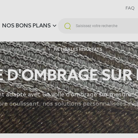
FAQ
NOS BONS PLANS
ile d'ombrage sur mesure
FILTRER LES RESULTATS
LE D'OMBRAGE SUR
nt adapté avec un
voile d'ombrage sur mesure
. 
ore coulissant, nos solutions personnalisées s'aj
oris. Et pour plus d'inspirations explorez notre