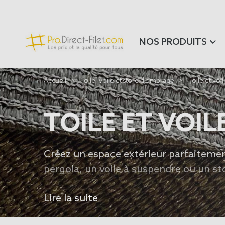
NOS PRODUITS
Accueil
Toile, voile et store d'ombrage
Toile et vo
TOILE ET VOI
Créez un espace extérieur parfaiteme
pergola, un voile à suspendre ou un st
terme de dimension, de forme et de col
Lire la suite