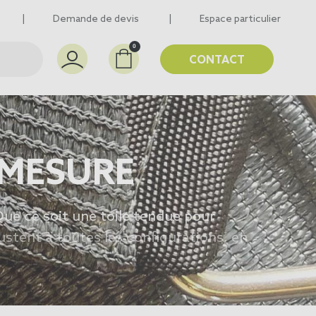
Demande de devis
Espace particulier
0
CONTACT
 MESURE
Que ce soit une toile tendue pour
ustent à toutes les configurations, en
voile d'ombrage terrasse
 sélection de