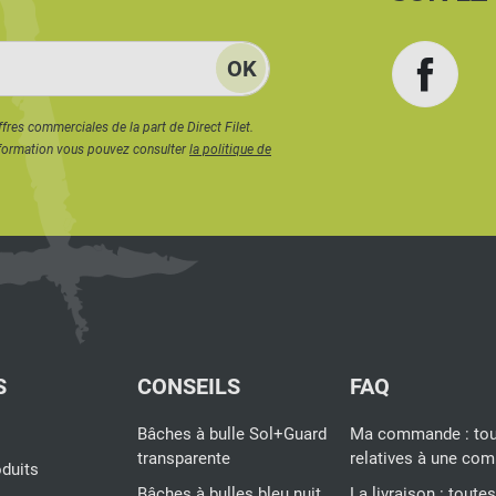
Face
ffres commerciales de la part de Direct Filet.
formation vous pouvez consulter
la politique de
S
CONSEILS
FAQ
Bâches à bulle Sol+Guard
Ma commande : tou
transparente
relatives à une c
duits
Bâches à bulles bleu nuit
La livraison : toute