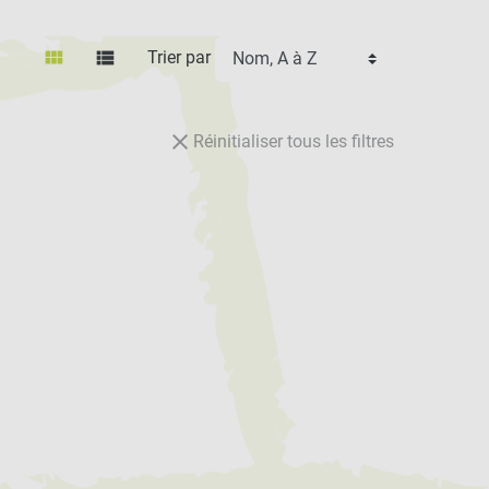
view_module
view_list
Trier par
close
Réinitialiser tous les filtres