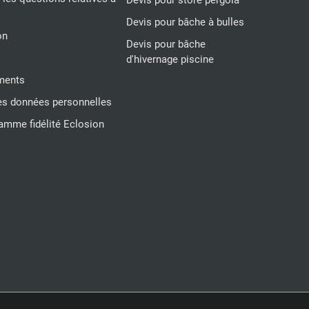
Devis pour store pergola
Devis pour bâche à bulles
on
Devis pour bâche
d'hivernage piscine
ments
s données personnelles
amme fidélité Eclosion