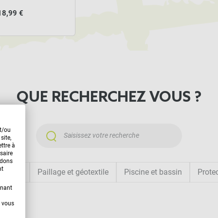
18,99 €
QUE RECHERCHEZ VOUS ?
et/ou
site,
ttre à
saire
ndons
nt
ombrage
Paillage et géotextile
Piscine et bassin
Protec
enant
t vous