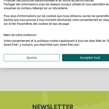
Proposer des publicités personnalisées et en suivre les performances.
Partager des informations avec les réseaux sociaux utilisés et vous permettre de
visualiser du contenu hébergé sur un site externe.
Pour plus d'informations sur les cookies que nous utilisons, ouvrez les paramètr
Sachez que vous pouvez à tout moment réinitialiser votre consentement en cliq
sur le lien Paramètres des cookies en bas de page.
Merci de votre confiance !
Votre consentement et la politique cookie s'appliquent à tous les sites Web de "
Direct-Filet", y compris: pro.direct-filet.com, direct-filet.com.
Ajuster
Accepter tout
STOCK GARANTI
CLICK & COLLECT
sur tous nos produits
en 30 minutes
NEWSLETTER